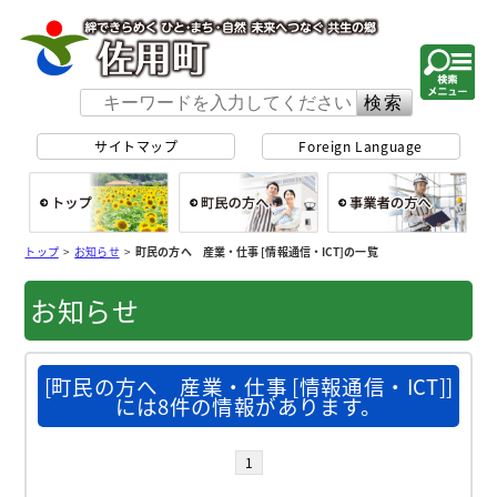
佐用町 公式ホー
サイトマップ
Foreign Language
総合トップ
町民の方へ
事
トップ
>
お知らせ
>
町民の方へ 産業・仕事 [情報通信・ICT]の一覧
お知らせ
[町民の方へ 産業・仕事 [情報通信・ICT]]
には8件の情報があります。
1