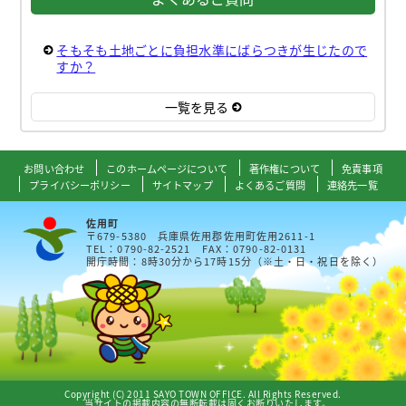
そもそも土地ごとに負担水準にばらつきが生じたので
すか？
一覧を見る
お問い合わせ
このホームページについて
著作権について
免責事項
プライバシーポリシー
サイトマップ
よくあるご質問
連絡先一覧
佐用町
〒679-5380 兵庫県佐用郡佐用町佐用2611-1
TEL：0790-82-2521 FAX：0790-82-0131
開庁時間：8時30分から17時15分（※土・日・祝日を除く）
Copyright (C) 2011 SAYO TOWN OFFICE. All Rights Reserved.
当サイトの掲載内容の無断転載は固くお断りいたします。