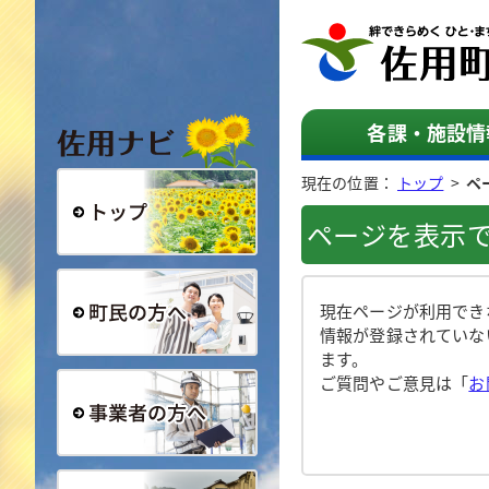
佐用ナビ
各課・施設情
現在の位置：
トップ
>
ペ
ページを表示
総合トップ
現在ページが利用でき
情報が登録されていな
ます。
町民の方へ
ご質問やご意見は「
お
事業者の方へ