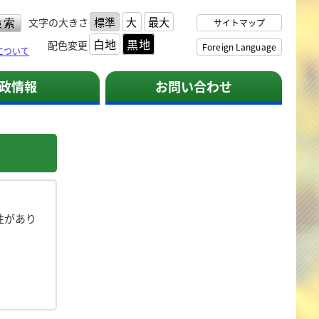
標準
大
最大
文字の大きさ
サイトマップ
白地
黒地
配色変更
Foreign Language
について
政情報
お問い合わせ
性があり