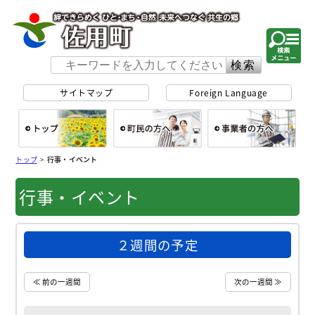
佐用町 公式ホー
サイトマップ
Foreign Language
総合トップ
町民の方へ
事
トップ
>
行事・イベント
行事・イベント
２週間の予定
≪ 前の一週間
次の一週間 ≫