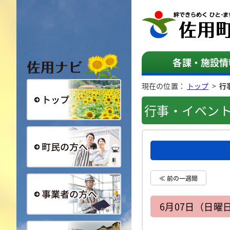
佐用ナビ
各課・施設情
現在の位置：
トップ
>
行
行事・イベン
総合トップ
町民の方へ
≪ 前の一週間
6月07日（日曜
事業者の方へ