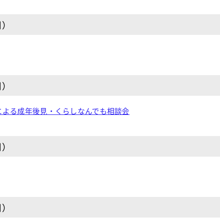
日）
日）
による成年後見・くらしなんでも相談会
日）
日）