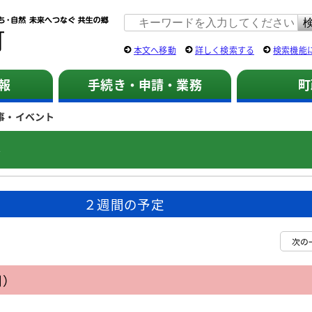
佐用町 公式ホームページ
本文へ移動
詳しく検索する
検索機能
報
手続き・申請・業務
町
事・イベント
ト
２週間の予定
次の
日）