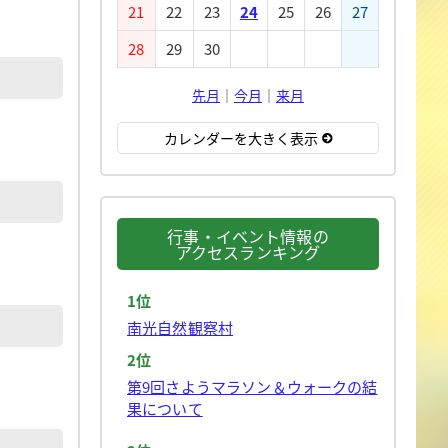
21
22
23
24
25
26
27
28
29
30
先月
｜
今月
｜
来月
カレンダーを大きく表示
行事・イベント情報の
アクセスランキング
1位
南光自然観察村
2位
第9回さようマラソン＆ウォークの結
果について