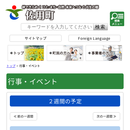
佐用町 公式ホー
サイトマップ
Foreign Language
総合トップ
町民の方へ
事
トップ
>
行事・イベント
行事・イベント
２週間の予定
≪ 前の一週間
次の一週間 ≫