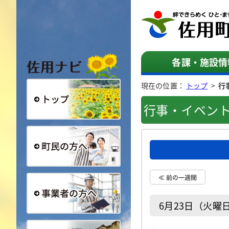
佐用ナビ
各課・施設情
現在の位置：
トップ
>
行
行事・イベン
総合トップ
町民の方へ
≪ 前の一週間
6月23日（火曜
事業者の方へ