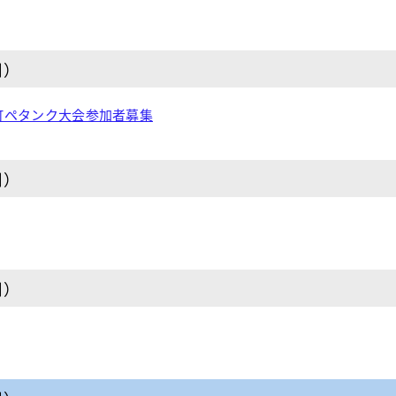
日）
町ペタンク大会参加者募集
日）
日）