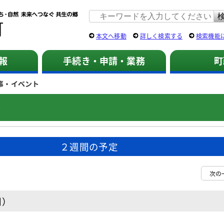
佐用町 公式ホームページ
本文へ移動
詳しく検索する
検索機能
報
手続き・申請・業務
町
事・イベント
ト
２週間の予定
次の
日）