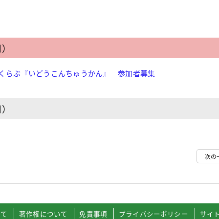
日）
くらぶ『いどうこんちゅうかん』 参加者募集
日）
次の
いて
著作権について
免責事項
プライバシーポリシー
サイ