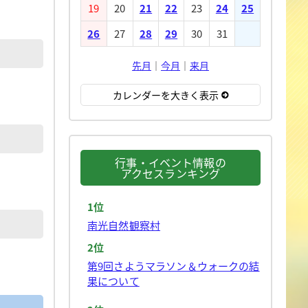
19
20
21
22
23
24
25
26
27
28
29
30
31
先月
｜
今月
｜
来月
カレンダーを大きく表示
行事・イベント情報の
アクセスランキング
1位
南光自然観察村
2位
第9回さようマラソン＆ウォークの結
果について