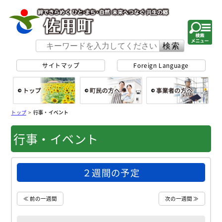
佐用町 公式ホー
サイトマップ
Foreign Language
総合トップ
町民の方へ
事
トップ
>
行事・イベント
行事・イベント
２週間の予定
≪ 前の一週間
次の一週間 ≫