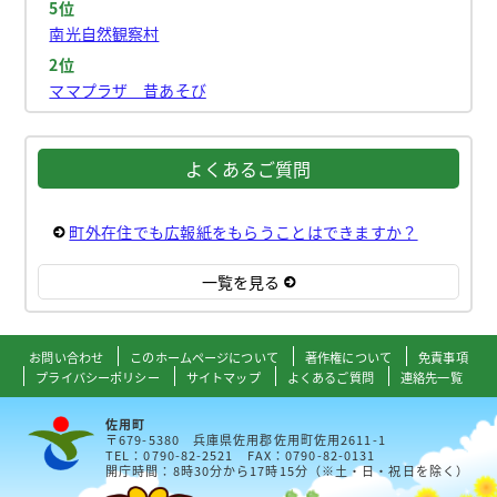
5位
南光自然観察村
2位
ママプラザ 昔あそび
よくあるご質問
町外在住でも広報紙をもらうことはできますか？
一覧を見る
お問い合わせ
このホームページについて
著作権について
免責事項
プライバシーポリシー
サイトマップ
よくあるご質問
連絡先一覧
佐用町
〒679-5380 兵庫県佐用郡佐用町佐用2611-1
TEL：0790-82-2521 FAX：0790-82-0131
開庁時間：8時30分から17時15分（※土・日・祝日を除く）