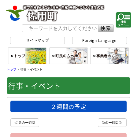
佐用町 公式ホー
サイトマップ
Foreign Language
総合トップ
町民の方へ
事
トップ
>
行事・イベント
行事・イベント
２週間の予定
≪ 前の一週間
次の一週間 ≫