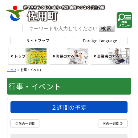
佐用町 公式ホー
サイトマップ
Foreign Language
総合トップ
町民の方へ
事
トップ
>
行事・イベント
行事・イベント
２週間の予定
≪ 前の一週間
次の一週間 ≫