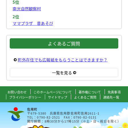
5位
南光自然観察村
2位
ママプラザ 昔あそび
よくあるご質問
町外在住でも広報紙をもらうことはできますか？
一覧を見る
お問い合わせ
このホームページについて
著作権について
免責事項
プライバシーポリシー
サイトマップ
よくあるご質問
連絡先一覧
佐用町
〒679-5380 兵庫県佐用郡佐用町佐用2611-1
TEL：0790-82-2521 FAX：0790-82-0131
開庁時間：8時30分から17時15分（※土・日・祝日を除く）