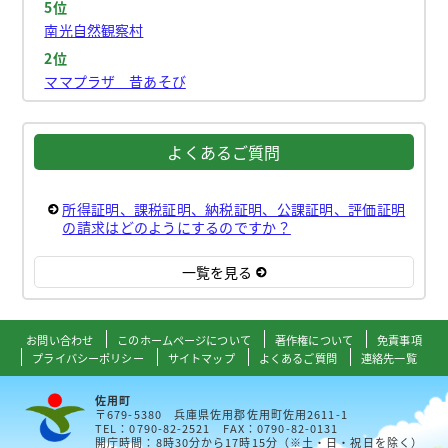
5位
南光自然観察村
2位
ママプラザ 昔あそび
よくあるご質問
所得証明、課税証明、納税証明、公課証明、評価証明
の請求はどのようにするのですか？
一覧を見る
お問い合わせ
このホームページについて
著作権について
免責事項
プライバシーポリシー
サイトマップ
よくあるご質問
連絡先一覧
佐用町
〒679-5380 兵庫県佐用郡佐用町佐用2611-1
TEL：0790-82-2521 FAX：0790-82-0131
開庁時間：8時30分から17時15分（※土・日・祝日を除く）