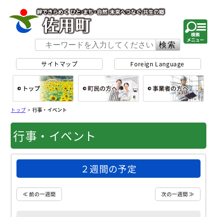
佐用町 公式ホー
サイトマップ
Foreign Language
総合トップ
町民の方へ
事
トップ
>
行事・イベント
行事・イベント
２週間の予定
≪ 前の一週間
次の一週間 ≫