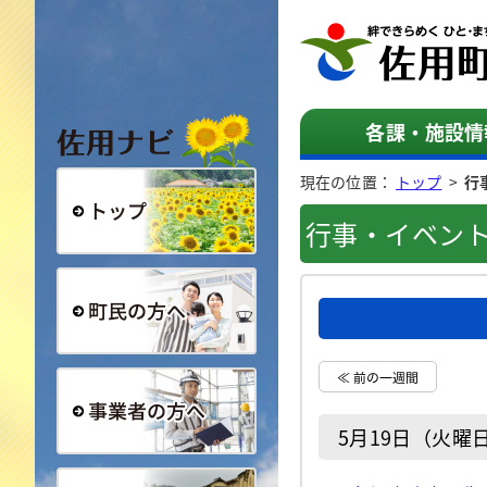
佐用ナビ
各課・施設情
現在の位置：
トップ
>
行
行事・イベン
総合トップ
町民の方へ
≪ 前の一週間
5月19日（火曜
事業者の方へ