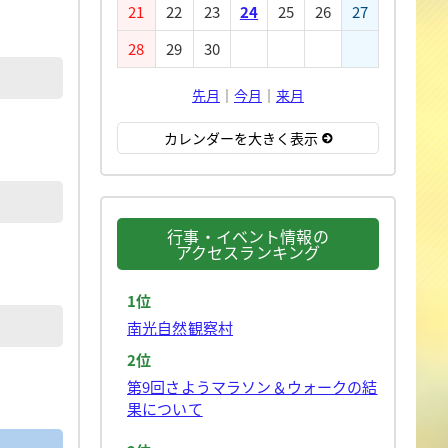
21
22
23
24
25
26
27
28
29
30
先月
｜
今月
｜
来月
カレンダーを大きく表示
行事・イベント情報の
アクセスランキング
1位
南光自然観察村
2位
第9回さようマラソン＆ウォークの結
果について