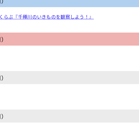
日）
くらぶ『千種川のいきものを観察しよう！』
日）
日）
日）