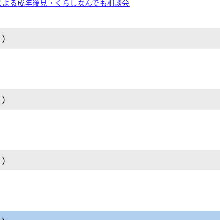
による成年後見・くらしなんでも相談会
日）
日）
日）