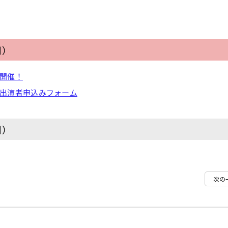
日）
6開催！
6出演者申込みフォーム
日）
次の