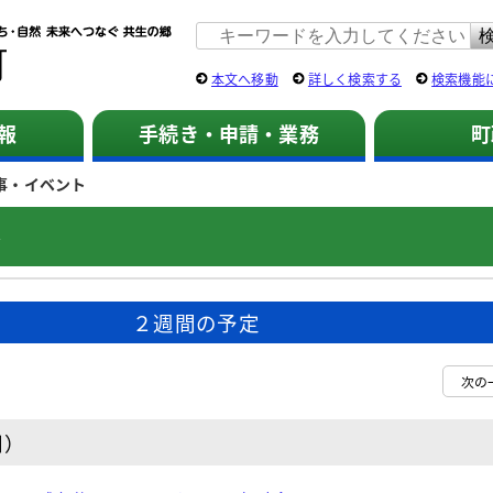
佐用町 公式ホームページ
本文へ移動
詳しく検索する
検索機能
報
手続き・申請・業務
町
事・イベント
ト
２週間の予定
次の
日）