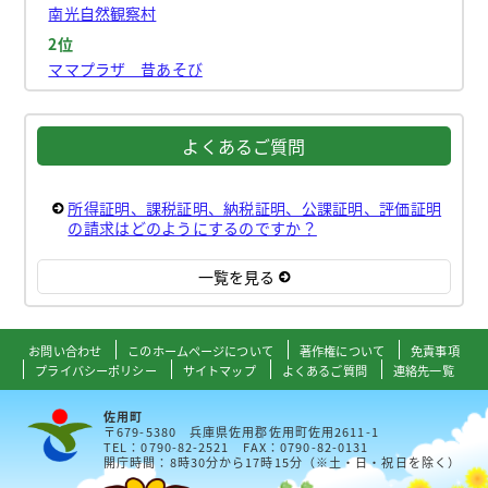
南光自然観察村
2位
ママプラザ 昔あそび
よくあるご質問
所得証明、課税証明、納税証明、公課証明、評価証明
の請求はどのようにするのですか？
一覧を見る
お問い合わせ
このホームページについて
著作権について
免責事項
プライバシーポリシー
サイトマップ
よくあるご質問
連絡先一覧
佐用町
〒679-5380 兵庫県佐用郡佐用町佐用2611-1
TEL：0790-82-2521 FAX：0790-82-0131
開庁時間：8時30分から17時15分（※土・日・祝日を除く）