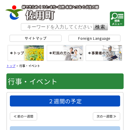
佐用町 公式ホー
サイトマップ
Foreign Language
総合トップ
町民の方へ
事
トップ
>
行事・イベント
行事・イベント
２週間の予定
≪ 前の一週間
次の一週間 ≫