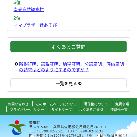
5位
南光自然観察村
2位
ママプラザ 昔あそび
よくあるご質問
所得証明、課税証明、納税証明、公課証明、評価証明
の請求はどのようにするのですか？
一覧を見る
お問い合わせ
このホームページについて
著作権について
免責事項
プライバシーポリシー
サイトマップ
よくあるご質問
連絡先一覧
佐用町
〒679-5380 兵庫県佐用郡佐用町佐用2611-1
TEL：0790-82-2521 FAX：0790-82-0131
開庁時間：8時30分から17時15分（※土・日・祝日を除く）