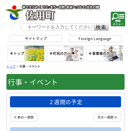
佐用町 公式ホー
サイトマップ
Foreign Language
総合トップ
町民の方へ
事
トップ
>
行事・イベント
行事・イベント
２週間の予定
≪ 前の一週間
次の一週間 ≫