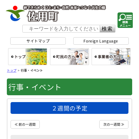
佐用町 公式ホー
サイトマップ
Foreign Language
総合トップ
町民の方へ
事
トップ
>
行事・イベント
行事・イベント
２週間の予定
≪ 前の一週間
次の一週間 ≫