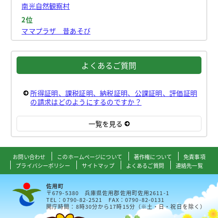
南光自然観察村
2位
ママプラザ 昔あそび
よくあるご質問
所得証明、課税証明、納税証明、公課証明、評価証明
の請求はどのようにするのですか？
一覧を見る
お問い合わせ
このホームページについて
著作権について
免責事項
プライバシーポリシー
サイトマップ
よくあるご質問
連絡先一覧
佐用町
〒679-5380 兵庫県佐用郡佐用町佐用2611-1
TEL：0790-82-2521 FAX：0790-82-0131
開庁時間：8時30分から17時15分（※土・日・祝日を除く）