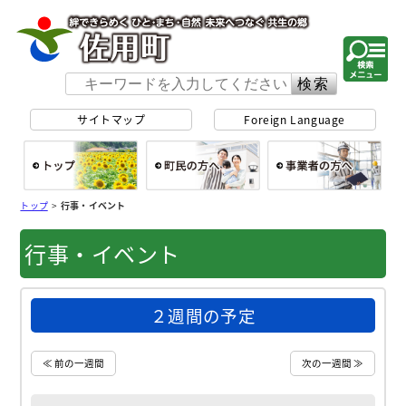
佐用町 公式ホー
サイトマップ
Foreign Language
総合トップ
町民の方へ
事
トップ
>
行事・イベント
行事・イベント
２週間の予定
≪ 前の一週間
次の一週間 ≫