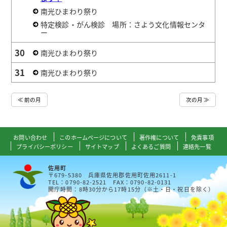
南光ひまわり祭り
特定検診・がん検診 場所：さよう文化情報センタ
ー
30
南光ひまわり祭り
31
南光ひまわり祭り
≪ 前の月
次の月 ≫
お問い合わせ
このホームページについて
著作権について
免責事項
プライバシーポリシー
サイトマップ
よくあるご質問
連絡先一覧
佐用町
〒679-5380 兵庫県佐用郡佐用町佐用2611-1
TEL：0790-82-2521 FAX：0790-82-0131
開庁時間：8時30分から17時15分（※土・日・祝日を除く）