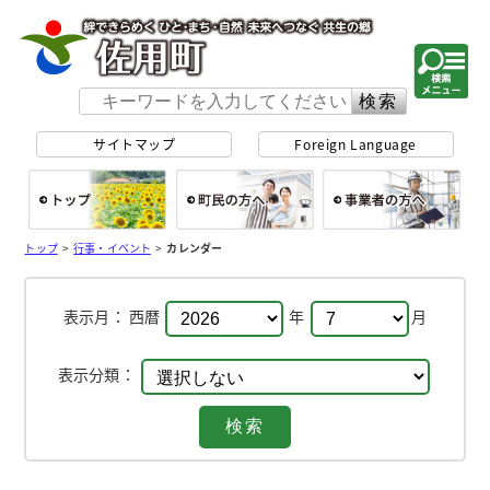
佐用町 公式ホー
サイトマップ
Foreign Language
総合トップ
町民の方へ
事
トップ
>
行事・イベント
>
カレンダー
表示月：
西暦
年
月
表示分類：