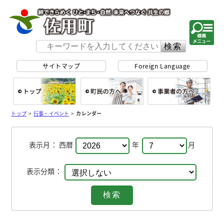
佐用町 公式ホー
サイトマップ
Foreign Language
総合トップ
町民の方へ
事
トップ
>
行事・イベント
>
カレンダー
表示月：
西暦
年
月
表示分類：