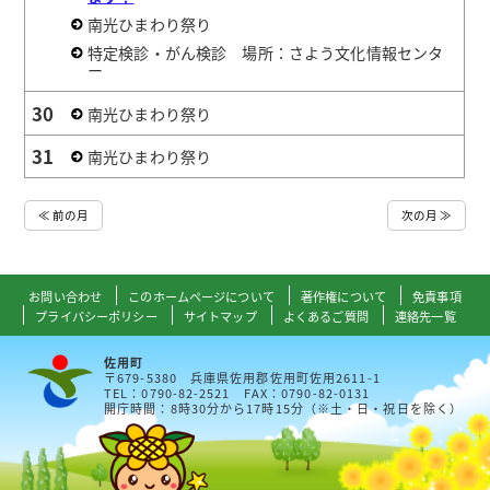
南光ひまわり祭り
特定検診・がん検診 場所：さよう文化情報センタ
ー
30
南光ひまわり祭り
31
南光ひまわり祭り
≪ 前の月
次の月 ≫
お問い合わせ
このホームページについて
著作権について
免責事項
プライバシーポリシー
サイトマップ
よくあるご質問
連絡先一覧
佐用町
〒679-5380 兵庫県佐用郡佐用町佐用2611-1
TEL：0790-82-2521 FAX：0790-82-0131
開庁時間：8時30分から17時15分（※土・日・祝日を除く）