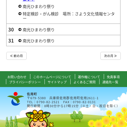
南光ひまわり祭り
特定検診・がん検診 場所：さよう文化情報センタ
ー
30
南光ひまわり祭り
31
南光ひまわり祭り
≪ 前の月
次の月 ≫
お問い合わせ
このホームページについて
著作権について
免責事項
プライバシーポリシー
サイトマップ
よくあるご質問
連絡先一覧
佐用町
〒679-5380 兵庫県佐用郡佐用町佐用2611-1
TEL：0790-82-2521 FAX：0790-82-0131
開庁時間：8時30分から17時15分（※土・日・祝日を除く）