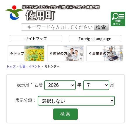
佐用町 公式ホー
サイトマップ
Foreign Language
総合トップ
町民の方へ
事
トップ
>
行事・イベント
>
カレンダー
表示月：
西暦
年
月
表示分類：