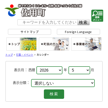
佐用町 公式ホー
サイトマップ
Foreign Language
総合トップ
町民の方へ
事
トップ
>
行事・イベント
>
カレンダー
表示月：
西暦
年
月
表示分類：