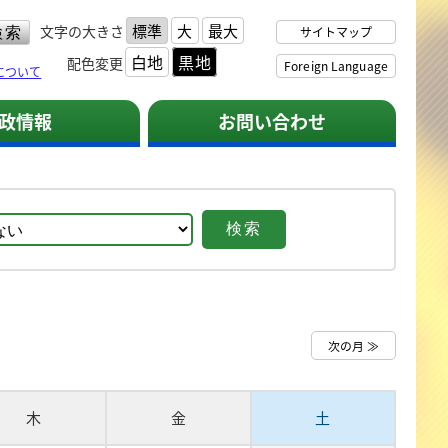
標準
大
最大
文字の大きさ
サイトマップ
白地
黒地
配色変更
Foreign Language
について
政情報
お問い合わせ
次の月 ≫
木
金
土