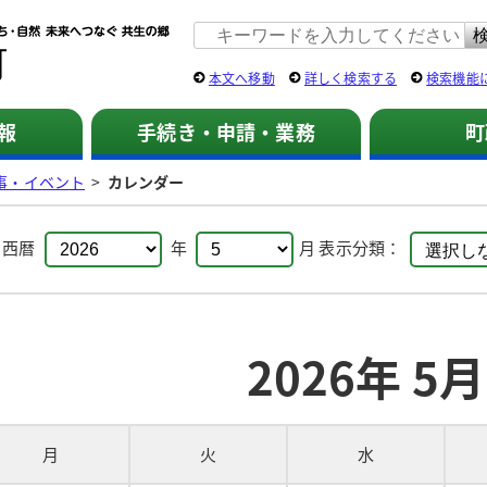
佐用町 公式ホームページ
本文へ移動
詳しく検索する
検索機能
報
手続き・申請・業務
町
事・イベント
>
カレンダー
：
西暦
年
月
表示分類：
2026年 5月
月
火
水