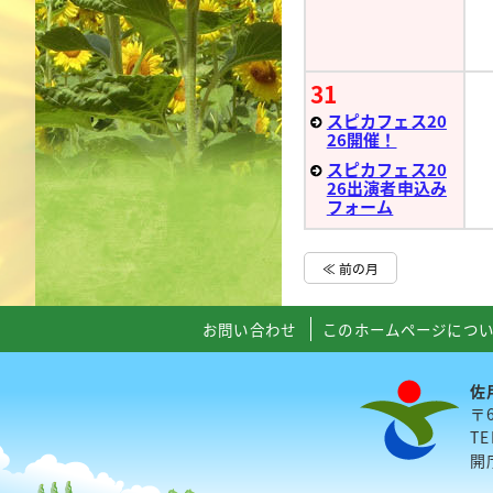
31
スピカフェス20
26開催！
スピカフェス20
26出演者申込み
フォーム
≪ 前の月
お問い合わせ
このホームページにつ
佐
〒
TE
開