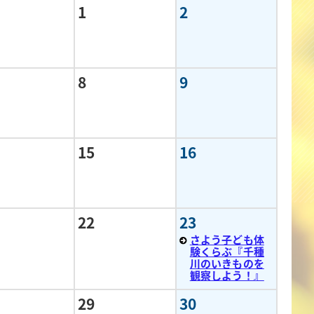
1
2
8
9
15
16
22
23
さよう子ども体
験くらぶ『千種
川のいきものを
観察しよう！』
29
30