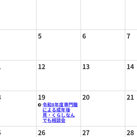
5
6
7
1
12
13
14
8
19
20
21
令和8年度専門職
による成年後
見・くらしなん
でも相談会
5
26
27
28