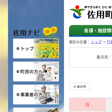
佐用ナビ
各課・施設情
現在の位置：
トップ
>
行
表示月
総合トップ
町民の方へ
≪ 前の月
日
事業者の方へ