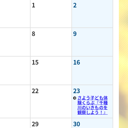
1
2
8
9
15
16
22
23
さよう子ども体
験くらぶ『千種
川のいきものを
観察しよう！』
29
30