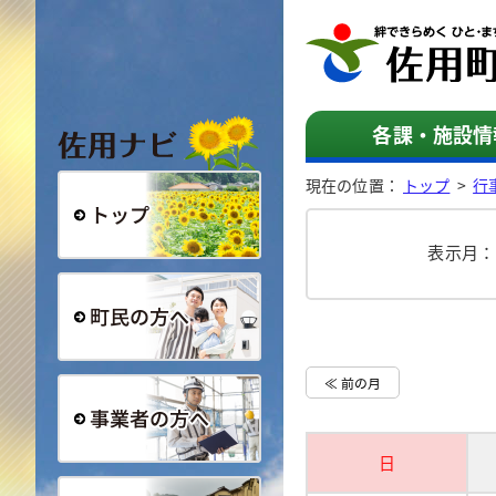
佐用ナビ
各課・施設情
現在の位置：
トップ
>
行
表示月
総合トップ
町民の方へ
≪ 前の月
日
事業者の方へ