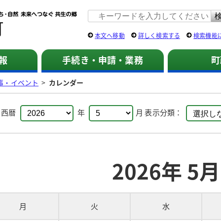
佐用町 公式ホームページ
本文へ移動
詳しく検索する
検索機能
報
手続き・申請・業務
町
事・イベント
>
カレンダー
：
西暦
年
月
表示分類：
2026年 5月
月
火
水