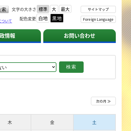
標準
大
最大
文字の大きさ
サイトマップ
白地
黒地
配色変更
Foreign Language
について
政情報
お問い合わせ
次の月 ≫
木
金
土