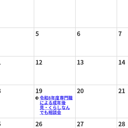
5
6
7
1
12
13
14
8
19
20
21
令和8年度専門職
による成年後
見・くらしなん
でも相談会
5
26
27
28