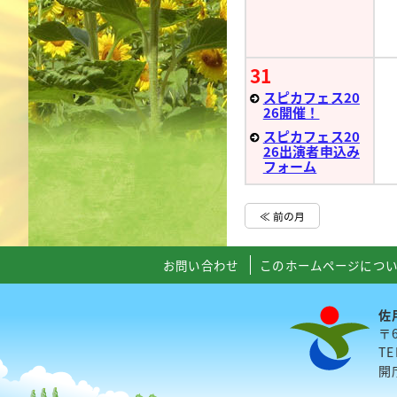
31
スピカフェス20
26開催！
スピカフェス20
26出演者申込み
フォーム
≪ 前の月
お問い合わせ
このホームページにつ
佐
〒
TE
開