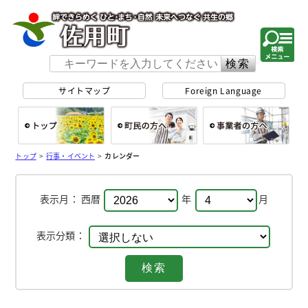
佐用町 公式ホー
サイトマップ
Foreign Language
総合トップ
町民の方へ
事
トップ
>
行事・イベント
>
カレンダー
表示月：
西暦
年
月
表示分類：