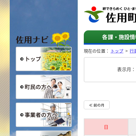
佐用ナビ
各課・施設情
現在の位置：
トップ
>
行
表示月
総合トップ
町民の方へ
≪ 前の月
日
事業者の方へ