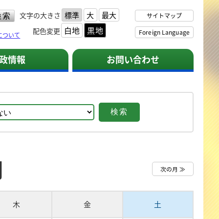
標準
大
最大
文字の大きさ
サイトマップ
白地
黒地
配色変更
Foreign Language
について
政情報
お問い合わせ
月
次の月 ≫
木
金
土