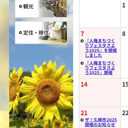
1
観光
7
8
『人権まちづく
りフェスタさよ
定住・移住
う2025』を開催
しました
『人権まちづく
りフェスタさよ
う2025』開催
14
1
21
2
ザ！久崎市2025
開催のお知らせ