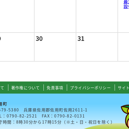
最
設
9
30
31
いて
著作権について
免責事項
プライバシーポリシー
サイ
用町
679-5380 兵庫県佐用郡佐用町佐用2611-1
L：0790-82-2521 FAX：0790-82-0131
庁時間：8時30分から17時15分（※土・日・祝日を除く）