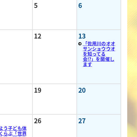
5
6
12
13
「佐用川のオオ
サンショウウオ
を知ってる
会⁉」を開催し
ます
19
20
26
27
よう子ども体
くらぶ「世界