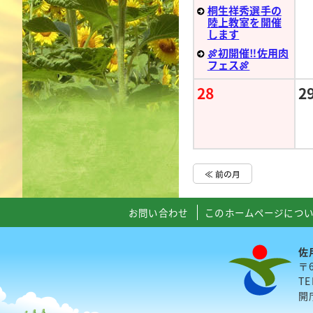
桐生祥秀選手の
陸上教室を開催
します
🍖初開催‼佐用肉
フェス🍖
28
2
≪ 前の月
お問い合わせ
このホームページにつ
佐
〒
TE
開