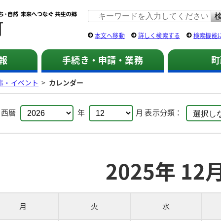
佐用町 公式ホームページ
本文へ移動
詳しく検索する
検索機能
報
手続き・申請・業務
町
事・イベント
>
カレンダー
：
西暦
年
月
表示分類：
2025年 12
月
火
水