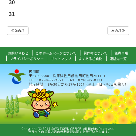
30
31
≪ 前の月
次の月 ≫
お問い合わせ
このホームページについて
著作権について
免責事項
プライバシーポリシー
サイトマップ
よくあるご質問
連絡先一覧
佐用町
〒679-5380 兵庫県佐用郡佐用町佐用2611-1
TEL：0790-82-2521 FAX：0790-82-0131
開庁時間：8時30分から17時15分（※土・日・祝日を除く）
Copyright (C) 2011 SAYO TOWN OFFICE. All Rights Reserved.
当サイトの掲載内容の無断転載は固くお断りいたします。