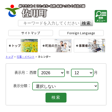
佐用町 公式ホー
サイトマップ
Foreign Language
総合トップ
町民の方へ
事
トップ
>
行事・イベント
>
カレンダー
表示月：
西暦
年
月
表示分類：