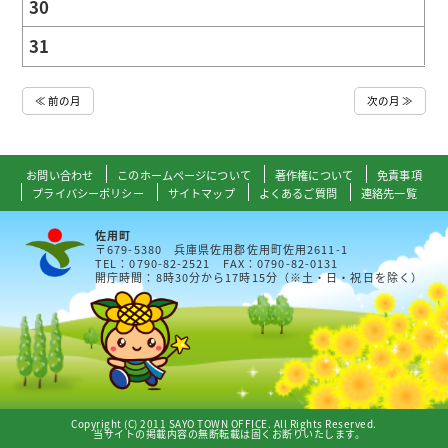
30
31
≪ 前の月
次の月 ≫
お問い合わせ
このホームページについて
著作権について
免責事項
プライバシーポリシー
サイトマップ
よくあるご質問
連絡先一覧
佐用町
〒679-5380 兵庫県佐用郡佐用町佐用2611-1
TEL：0790-82-2521 FAX：0790-82-0131
開庁時間：8時30分から17時15分（※土・日・祝日を除く）
Copyright (C) 2011 SAYO TOWN OFFICE. All Rights Reserved.
当サイトの掲載内容の無断転載は固くお断りいたします。