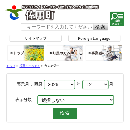
佐用町 公式ホー
サイトマップ
Foreign Language
総合トップ
町民の方へ
事
トップ
>
行事・イベント
>
カレンダー
表示月：
西暦
年
月
表示分類：