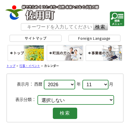
佐用町 公式ホー
サイトマップ
Foreign Language
総合トップ
町民の方へ
事
トップ
>
行事・イベント
>
カレンダー
表示月：
西暦
年
月
表示分類：