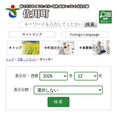
佐用町 公式ホー
サイトマップ
Foreign Language
総合トップ
町民の方へ
事
トップ
>
行事・イベント
>
カレンダー
表示月：
西暦
年
月
表示分類：