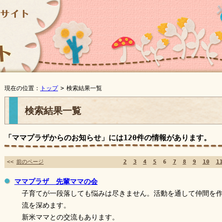
現在の位置：
トップ
>
検索結果一覧
検索結果一覧
「ママプラザからのお知らせ」には
120件
の情報があります。
<<
前のページ
2
3
4
5
6
7
8
9
10
1
ママプラザ 先輩ママの会
子育てが一段落しても悩みは尽きません。活動を通して仲間を
流を深めます。
新米ママとの交流もあります。