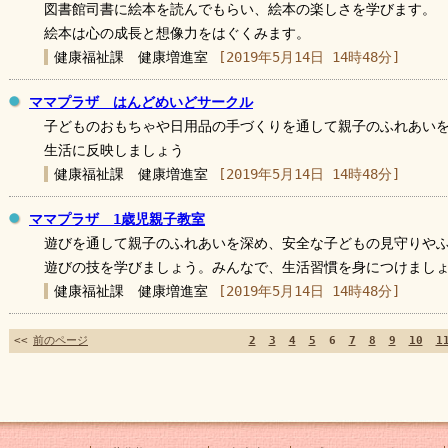
図書館司書に絵本を読んでもらい、絵本の楽しさを学びます。
絵本は心の成長と想像力をはぐくみます。
健康福祉課 健康増進室
[2019年5月14日 14時48分]
ママプラザ はんどめいどサークル
子どものおもちゃや日用品の手づくりを通して親子のふれあい
生活に反映しましょう
健康福祉課 健康増進室
[2019年5月14日 14時48分]
ママプラザ 1歳児親子教室
遊びを通して親子のふれあいを深め、安全な子どもの見守りや
遊びの技を学びましょう。みんなで、生活習慣を身につけまし
健康福祉課 健康増進室
[2019年5月14日 14時48分]
<<
前のページ
2
3
4
5
6
7
8
9
10
1